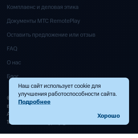
Комплаенс и деловая этика
Документы MTC RemotePlay
Оставить предложение или отзыв
FAQ
О нас
Блог
Наш сайт использует cookie для
улучшения работоспособности сайта.
© 2026 ООО «Маркетплейс распределенных
Подробнее
вычислений». Все права защищены
Адрес: 115432, г. Москва, пр-кт Андропова, д.
Хорошо
18, к. 9 Почта:
fogplay@mts.ru