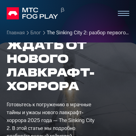
ПЕРВОГО
ГЕЙМПЛЕЯ
И ЧЕГО
Главная
Блог
The Sinking City 2: разбор первого геймплея и чего ждать от нового лавкрафт-хоррора
ЖДАТЬ ОТ
НОВОГО
ЛАВКРАФТ-
ХОРРОРА
Готовьтесь к погружению в мрачные
тайны и ужасы нового лавкрафт-
хоррора 2025 года — The Sinking City
2. В этой статье мы подробно