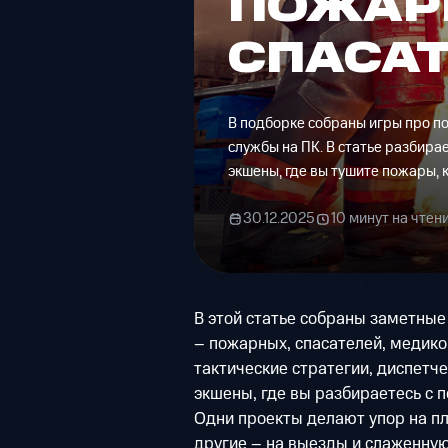
ПОЖАР
СПАСА
В подборке собраны игры про п
службы на ПК. В статье разбира
экшены, где вы тушите пожары, 
30.12.2025
10 минут на чтен
В этой статье собраны заметные
– пожарных, спасателей, медико
тактические стратегии, диспетч
экшены, где вы разбираетесь с 
Одни проекты делают упор на п
другие – на выезды и слаженну