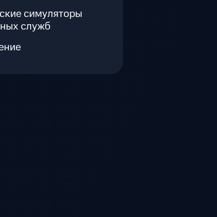
еские симуляторы
нных служб
ение