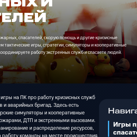
НЫХ И
ТЕЛЕЙ
ожарных, спасателей, скорую помощь и другие кризисные
ем тактические игры, стратегии, симуляторы и кооперативные
координируете работу экстренных служб и спасаете людей.
ие
 игры на ПК про работу кризисных служб
в и аварийных бригад. Здесь есть
Навиг
ерские симуляторы и кооперативные
пожарами, ДТП и экстренными вызовами.
Игры п
ланирование и распределение ресурсов,
спасат
ю работу команды на месте происшествия.