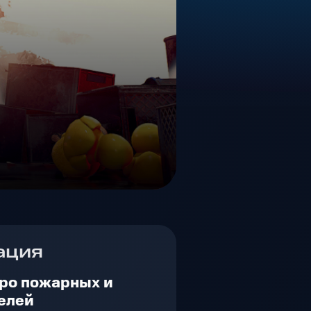
ация
ро пожарных и
елей