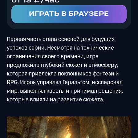
от 19 ₽/час
ИГРАТЬ В БРАУЗЕРЕ
Первая часть стала основой для будущих
успехов серии. Несмотря на технические
ограничения своего времени, игра
предложила глубокий сюжет и атмосферу,
которая привлекла поклонников фэнтези и
RPG. Игрок управлял Геральтом, исследовал
мир, выполнял квесты и принимал решения,
которые влияли на развитие сюжета.