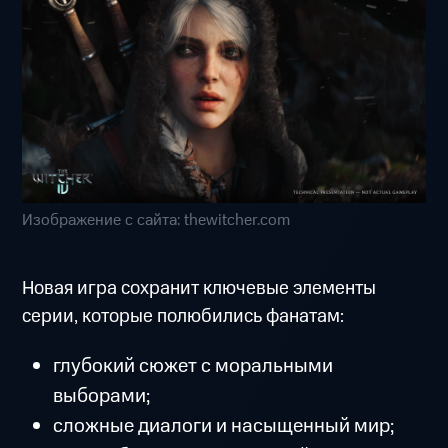
Изображение с сайта: thewitcher.com
Новая игра сохранит ключевые элементы
серии, которые полюбились фанатам:
глубокий сюжет с моральными
выборами;
сложные диалоги и насыщенный мир;