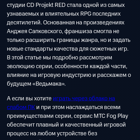
студии CD Projekt RED стала одной из самых
узнаваемых и влиятельных RPG последних
десятилетий. Основанная на произведениях
Анджея Сапковского, франшиза смогла не
только расширить границы жанра, но и задать
новые стандарты качества для сюжетных игр.
В этой статье мы подробно рассмотрим
эволюцию серии, особенности каждой части,
влияние на игровую индустрию и расскажем о
будущем «Ведьмака».
А если вы хотите
играть через облако на
слабом ПК
и при этом наслаждаться всеми
преимуществами серии, сервис МТС Fog Play
обеспечит плавный и качественный игровой
процесс на любом устройстве без