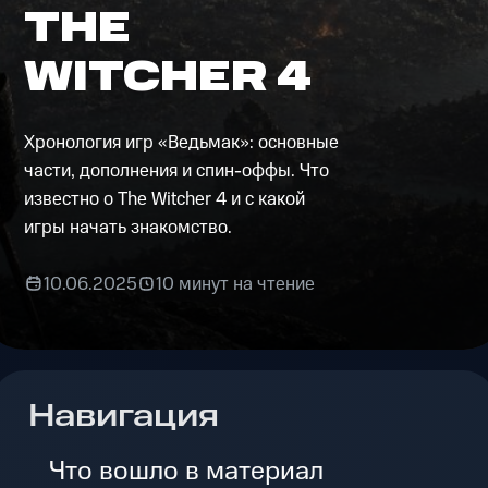
THE
WITCHER 4
Хронология игр «Ведьмак»: основные
части, дополнения и спин-оффы. Что
известно о The Witcher 4 и с какой
игры начать знакомство.
10.06.2025
10 минут на чтение
Навигация
Что вошло в материал