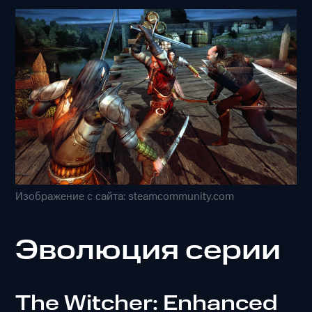
Изображение с сайта: steamcommunity.com
Эволюция серии
The Witcher: Enhanced