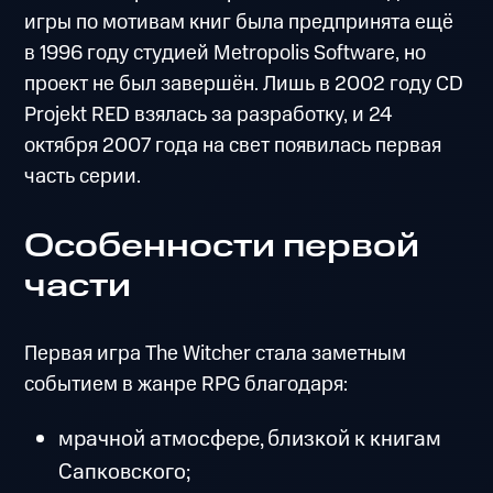
игры по мотивам книг была предпринята ещё
в 1996 году студией Metropolis Software, но
проект не был завершён. Лишь в 2002 году CD
Projekt RED взялась за разработку, и 24
октября 2007 года на свет появилась первая
часть серии.
Особенности первой
части
Первая игра The Witcher стала заметным
событием в жанре RPG благодаря:
мрачной атмосфере, близкой к книгам
Сапковского;