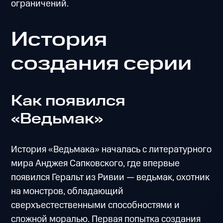
ограничений.
История
создания серии
Как появился
«Ведьмак»
История «Ведьмака» началась с литературного
мира Анджея Сапковского, где впервые
появился Геральт из Ривии — ведьмак, охотник
на монстров, обладающий
сверхъестественными способностями и
сложной моралью. Первая попытка создания