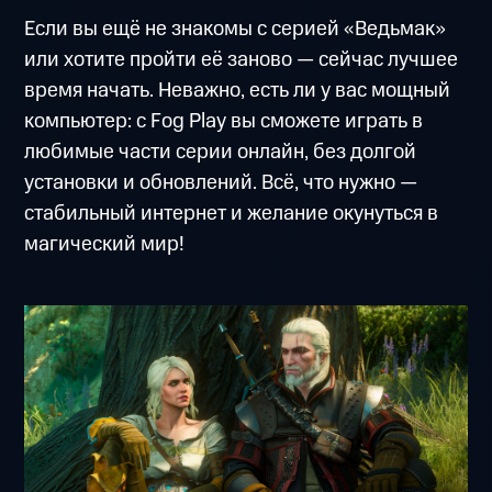
Если вы ещё не знакомы с серией «Ведьмак»
или хотите пройти её заново — сейчас лучшее
время начать. Неважно, есть ли у вас мощный
компьютер: с Fog Play вы сможете играть в
любимые части серии онлайн, без долгой
установки и обновлений. Всё, что нужно —
стабильный интернет и желание окунуться в
магический мир!