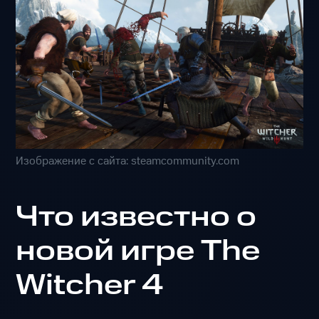
Изображение с сайта: steamcommunity.com
Что известно о
новой игре The
Witcher 4