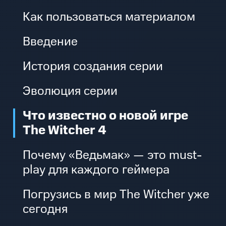
Как пользоваться материалом
Введение
История создания серии
Эволюция серии
Что известно о новой игре
The Witcher 4
Почему «Ведьмак» — это must-
play для каждого геймера
Погрузись в мир The Witcher уже
сегодня