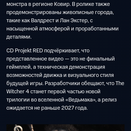
монстра в регионе Ковир. В ролике также
продемонстрированы живописные города,
такие как Валдрест и Лан Экстер, с
насыщенной атмосферой и проработанными
деталями.
CD Projekt RED подчёркивает, что
представленное видео — это не финальный
геймплей, а техническая демонстрация
возможностей движка и визуального стиля
будущей игры. Разработчики обещают, что The
Witcher 4 станет первой частью новой
трилогии во вселенной «Ведьмака», а релиз
ожидается не раньше 2027 года.