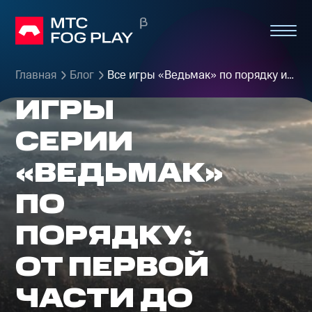
Главная
Блог
Все игры «Ведьмак» по порядку и The Witcher 4
ИГРЫ
СЕРИИ
«ВЕДЬМАК»
ПО
ПОРЯДКУ:
ОТ ПЕРВОЙ
ЧАСТИ ДО