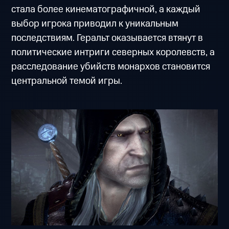
стала более кинематографичной, а каждый
выбор игрока приводил к уникальным
последствиям. Геральт оказывается втянут в
политические интриги северных королевств, а
расследование убийств монархов становится
центральной темой игры.