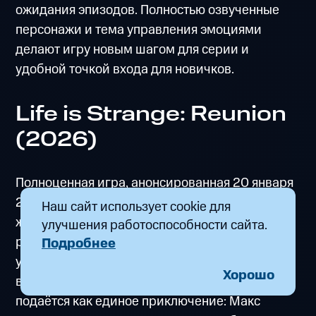
ожидания эпизодов. Полностью озвученные
персонажи и тема управления эмоциями
делают игру новым шагом для серии и
удобной точкой входа для новичков.
Life is Strange: Reunion
(2026)
Полноценная игра, анонсированная 20 января
2026 года, объединяет пути Макс и Хлои. Игру
Наш сайт использует cookie для
ждут 26 марта 2026 года, а действие
улучшения работоспособности сайта.
разворачивается в Каледонском
Подробнее
университете, охваченном пожаром. Reunion
Хорошо
выходит без эпизодической структуры и
подаётся как единое приключение: Макс