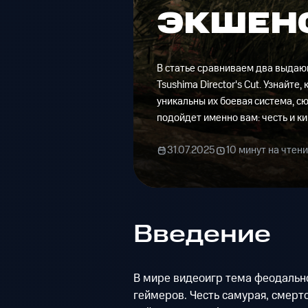
ЭКШЕН
В статье сравниваем два выдающи
Tsushima Director's Cut. Узнайте
уникальны их боевая система, с
подойдет именно вам: честь и к
31.07.2025
10 минут на чтен
Введение
В мире видеоигр тема феодальн
геймеров. Честь самурая, смерт