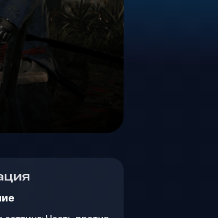
ация
ние