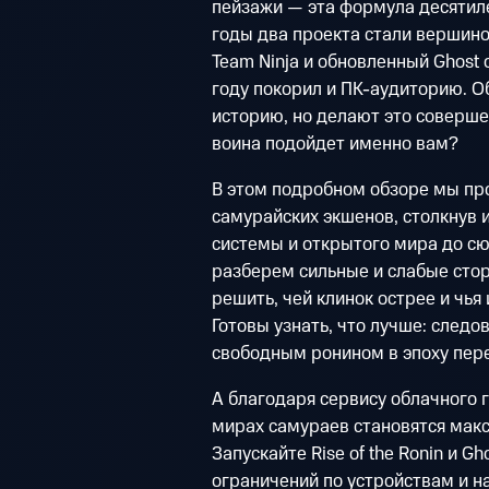
пейзажи — эта формула десятил
годы два проекта стали вершиной
Team Ninja и обновленный Ghost o
году покорил и ПК-аудиторию. О
историю, но делают это совершен
воина подойдет именно вам?
В этом подробном обзоре мы пр
самурайских экшенов, столкнув и
системы и открытого мира до с
разберем сильные и слабые сто
решить, чей клинок острее и чья
Готовы узнать, что лучше: следо
свободным ронином в эпоху пер
А благодаря сервису облачного 
мирах самураев становятся мак
Запускайте Rise of the Ronin и Gho
ограничений по устройствам и н