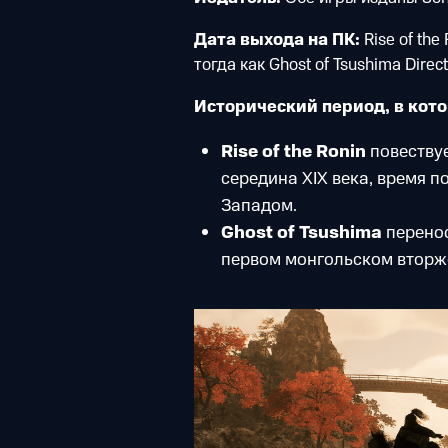
Дата выхода на ПК:
Rise of th
тогда как Ghost of Tsushima Direc
Исторический период, в кот
Rise of the Ronin
повеству
середина XIX века, время п
Западом.
Ghost of Tsushima
перенос
первом монгольском вторж