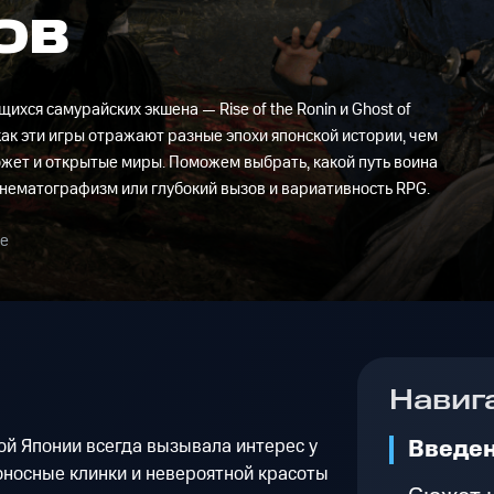
ОВ
хся самурайских экшена — Rise of the Ronin и Ghost of
, как эти игры отражают разные эпохи японской истории, чем
южет и открытые миры. Поможем выбрать, какой путь воина
инематографизм или глубокий вызов и вариативность RPG.
ие
Навиг
Введе
ой Японии всегда вызывала интерес у
оносные клинки и невероятной красоты