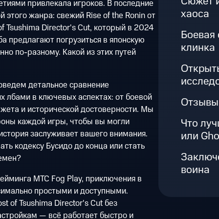
Сюжет и
етиями привлекала игроков. В последние
хаоса
 этого жанра: свежий Rise of the Ronin от
f Tsushima Director's Cut, который в 2024
Боевая 
ба предлагают погрузиться в японскую
клинка
но по-разному. Какой из этих путей
Открыты
исслед
оведем детальное сравнение
х лбами в ключевых аспектах: от боевой
Отзывы
южета и исторической достоверности. Мы
Что лучш
роны каждой игры, чтобы вы могли
 история заслуживает вашего внимания.
или Gho
вать кодексу Бусидо до конца или стать
Заключе
емен?
воина
гейминга МТС Fog Play, приключения в
симально простыми и доступными.
st of Tsushima Director's Cut без
астройкам — всё работает быстро и