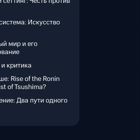
 сеттинг: Честь против
система: Искусство
й мир и его
ование
 и критика
е: Rise of the Ronin
st of Tsushima?
ние: Два пути одного