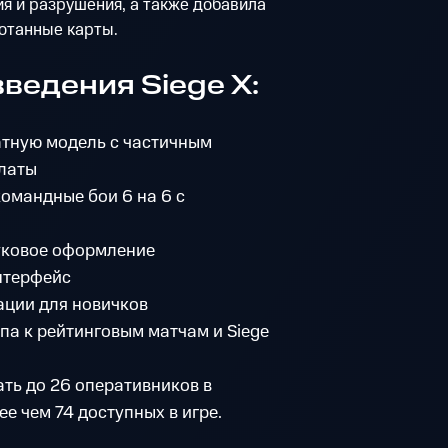
я и разрушения, а также добавила
отанные карты.
ведения Siege X:
атную модель с частичным
платы
командные бои 6 на 6 с
уковое оформление
нтерфейс
ации для новичков
па к рейтинговым матчам и Siege
ть до 26 оперативников в
е чем 74 доступных в игре.