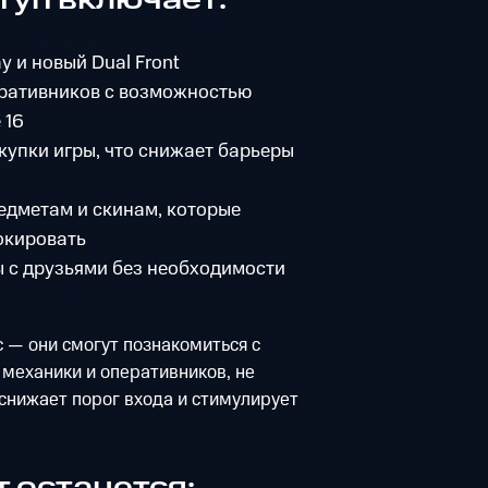
туп включает:
y и новый Dual Front
еративников с возможностью
 16
купки игры, что снижает барьеры
едметам и скинам, которые
окировать
 с друзьями без необходимости
 — они смогут познакомиться с
 механики и оперативников, не
 снижает порог входа и стимулирует
 останется: