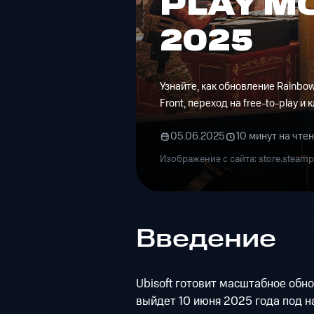
PLAY М
2025
Узнайте, как обновление Rainbow
Front, переход на free-to-play 
05.06.2025
10 минут на чте
Изображение с сайта: store.steam
Введение
Ubisoft готовит масштабное обно
выйдет 10 июня 2025 года под на