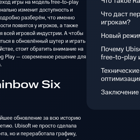
Что такое Ra
ход игры на модель free-to-play
инально изменит доступность и
Что даст пер
подробно разберём, что именно
игрокам?
сти появятся у игроков, а также
я всей игровой индустрии. А чтобы
Новый режим
ться в обновлённый шутер и играть
Почему Ubis
йстве, стоит обратить внимание на
free-to-play
g Play — современное решение для
.
Технические
оптимизаци
ainbow Six
Заключение
нейшее обновление за всю историю
етию. Ubisoft не просто сделала
нта, но и переработала графику,