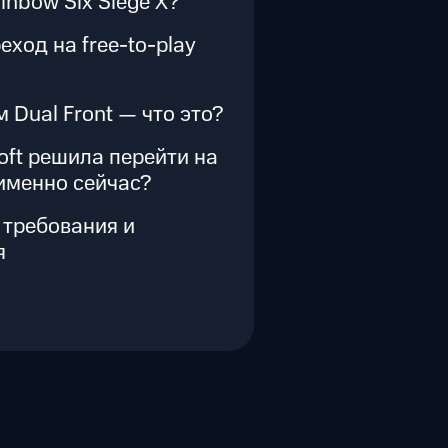
inbow Six Siege X?
еход на free-to-play
 Dual Front — что это?
oft решила перейти на
 именно сейчас?
 требования и
я