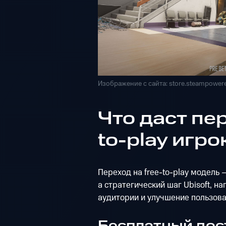
Изображение с сайта: store.steampower
Что даст пер
to-play игр
Переход на free-to-play модель 
а стратегический шаг Ubisoft, 
аудитории и улучшение пользова