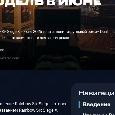
ОДЕЛЬ В ИЮНЕ
 Six Siege X в июне 2025 года изменит игру: новый режим Dual
и ключевые возможности для всех игроков.
ние
powered.com
Навигаци
Введение
вление Rainbow Six Siege, которое
званием Rainbow Six Siege X.