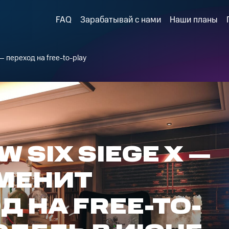
FAQ
Зарабатывай с нами
Наши планы
— переход на free-to-play
 SIX SIEGE X —
МЕНИТ
Д НА FREE-TO-