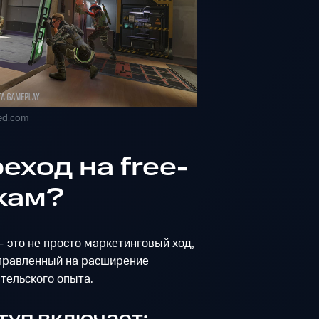
ed.com
еход на free-
окам?
— это не просто маркетинговый ход,
направленный на расширение
тельского опыта.