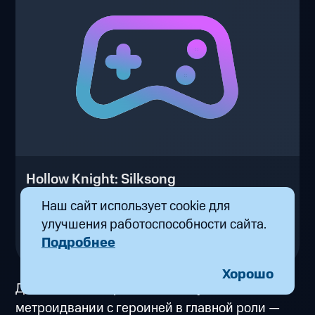
Hollow Knight: Silksong
от 19 ₽/час
Наш сайт использует cookie для
улучшения работоспособности сайта.
ИГРАТЬ В БРАУЗЕРЕ
Подробнее
Хорошо
Долгожданное продолжение культовой
метроидвании с героиней в главной роли —