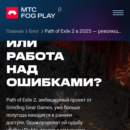
EXILE 2 В
2025 —
РЕВОЛЮЦИЯ
Главная
Блог
Path of Exile 2 в 2025 — революция или работа над ошибками?
ИЛИ
РАБОТА
НАД
ОШИБКАМИ?
Path of Exile 2, амбициозный проект от
Grinding Gear Games, уже больше
полугода находится в раннем
доступе. Одни пророчат ей судьбу