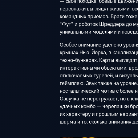
— своя походка, боевые движени
персонажи выглядят живыми, ос
командных приёмов. Враги тоже
“Фут” и роботов Шреддера до м
уникальными моделями и повед
Особое внимание уделено уровн
крышах Нью-Йорка, в канализац
техно-бункерах. Карты выглядят
интерактивными объектами, вро
отключаемых турелей, и визуа
геймплею. Звук также на уровне
ностальгический мотив с более
Озвучка не перегружает, но в 
удачных комбо — черепашки бро
их характеру и прошлым вариант
шарма и то, сколько внимания д