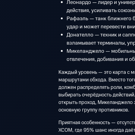
Леонардо — лидер и униве
действия, усиливать союзн
Рафаэль — танк ближнего б
удар и может перевести вни
Донателло — техник и саппо
взламывает терминалы, уп
Микеланджело — мобильный
отвлечения, добивания и о
Каждый уровень — это карта с 
маршрутами обхода. Вместо того
должен распределять роли, ком
выбирать очерёдность действий
открыть проход, Микеланджело з
основную группу противников.
Приятная особенность — отсутст
XCOM, где 95% шанс иногда даёт 