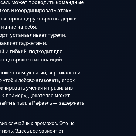
рсал: может проводить командные
иков и координировать атаку.
оя: провоцирует врагов, держит
мание на себя.
рт: устанавливает турели,
равляет гаджетами.
 и гибкий: подходит для
бхода вражеских позиций.
множеством укрытий, вертикалью и
 чтобы лобово атаковать, игрок
бинировать умения и правильно
. К примеру, Донателло может
айти в тыл, а Рафаэль — задержать
вие случайных промахов. Это не
ноль. Здесь всё зависит от