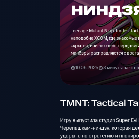
НИНДЗ
Teenage Mutant Ninja Turtles: Ta
наподобие XCOM, где знакомые 
скрытно, или не очень, передви
манёвры расправляются с врага
10.06.2025
3 минуты на чте
TMNT: Tactical 
Игру выпустила студия Super Evil
Черепашкам-ниндзя, которая де
удары, а на стратегию и планиро