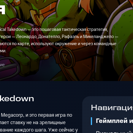
Я
ctical Takedown — это пошаговая тактическая стратегия,
герои — Леонардо, Донателло, Рафаэль и Микеланджело —
гаются по карте, используют окружение и через командные
ми.
ние
Takedown
Навигаци
 Megacorp, и это первая игра по
Геймплей и
лает ставку не на зрелищные
вание каждого шага. Уже сейчас у