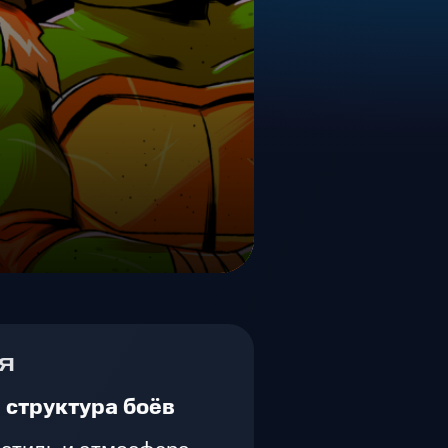
я
 структура боёв