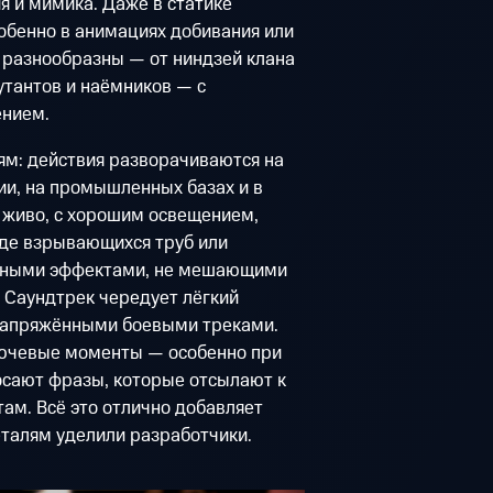
я и мимика. Даже в статике
обенно в анимациях добивания или
 разнообразны — от ниндзей клана
утантов и наёмников — с
ением.
ям: действия разворачиваются на
ии, на промышленных базах и в
 живо, с хорошим освещением,
де взрывающихся труб или
льными эффектами, не мешающими
. Саундтрек чередует лёгкий
 напряжёнными боевыми треками.
ключевые моменты — особенно при
сают фразы, которые отсылают к
ам. Всё это отлично добавляет
еталям уделили разработчики.