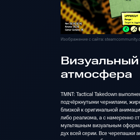
Изображение с сайта: steamcommunity
Визуальный 
атмосфера
TMNT: Tactical Takedown выполне
подчёркнутыми чернилами, жирн
близкой к оригинальной анимации
либо реализма, а с намеренно с
мультяшным визуальным оформл
дух всей серии. Все черепашки 