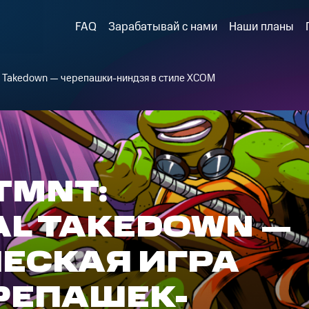
FAQ
Зарабатывай с нами
Наши планы
al Takedown — черепашки-ниндзя в стиле XCOM
TMNT:
AL TAKEDOWN —
ЕСКАЯ ИГРА
РЕПАШЕК-