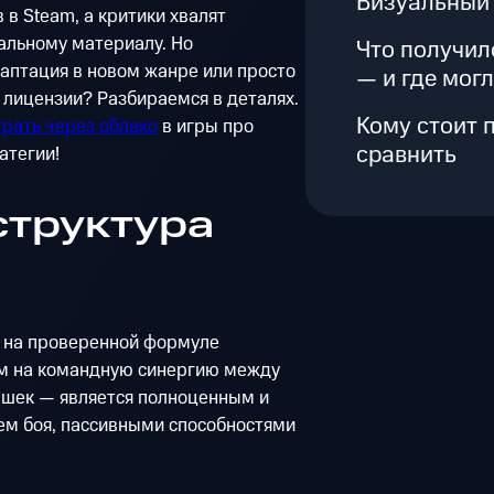
Визуальный 
в Steam, а критики хвалят
альному материалу. Но
Что получил
даптация в новом жанре или просто
— и где мог
 лицензии? Разбираемся в деталях.
Кому стоит п
грать через облако
в игры про
сравнить
атегии!
структура
ся на проверенной формуле
ом на командную синергию между
шек — является полноценным и
ем боя, пассивными способностями