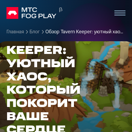
ОБЗОР
Главная
Блог
Обзор Tavern Keeper: уютный хаос, который покорит ваше сердце
TAVERN
KEEPER:
УЮТНЫЙ
ХАОС,
КОТОРЫЙ
ПОКОРИТ
ВАШЕ
СЕРДЦЕ