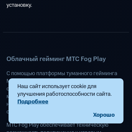
установку.
Облачный гейминг МТС Fog Play
С помощью платформы туманного гейминга
МТС Fog Play (
облачный гейминг от МТС
) ты
Наш сайт использует cookie для
сможешь подключаться к игровым серверам
улучшения работоспособности сайта.
мерчантов, чтобы играть в самые популярные
Подробнее
новинки на слабом ПК прямо в браузере,
оплачивая только стоимость игрового часа.
Хорошо
МТС Fog Play обеспечивает техническую