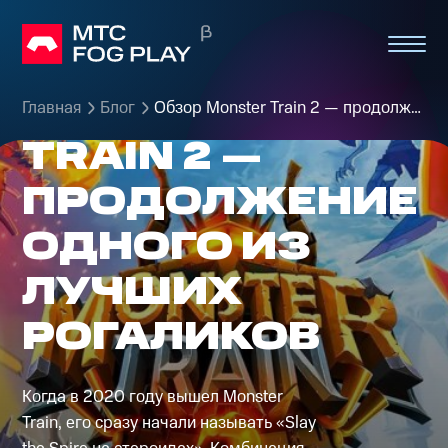
ОБЗОР
MONSTER
Главная
Блог
Обзор Monster Train 2 — продолжение одного из лучших рогаликов
TRAIN 2 —
ПРОДОЛЖЕНИЕ
ОДНОГО ИЗ
ЛУЧШИХ
РОГАЛИКОВ
Когда в 2020 году вышел Monster
Train, его сразу начали называть «Slay