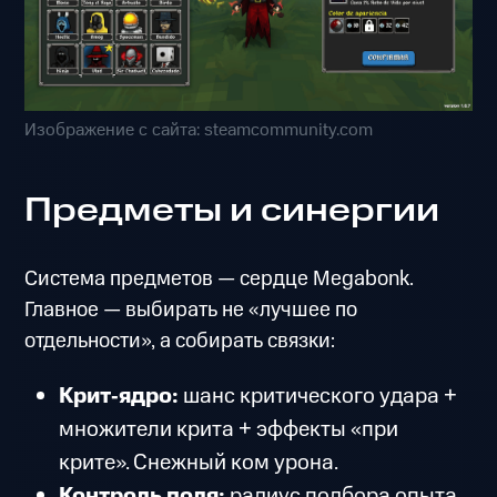
Изображение с сайта: steamcommunity.com
Предметы и синергии
Система предметов — сердце Megabonk.
Главное — выбирать не «лучшее по
отдельности», а собирать связки:
Крит‑ядро:
шанс критического удара +
множители крита + эффекты «при
крите». Снежный ком урона.
Контроль поля:
радиус подбора опыта