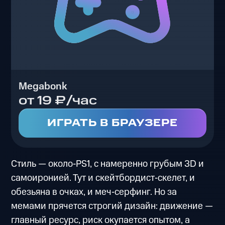
Megabonk
от 19 ₽/час
ИГРАТЬ В БРАУЗЕРЕ
Стиль — около‑PS1, с намеренно грубым 3D и
самоиронией. Тут и скейтбордист‑скелет, и
обезьяна в очках, и меч‑серфинг. Но за
мемами прячется строгий дизайн: движение —
главный ресурс, риск окупается опытом, а