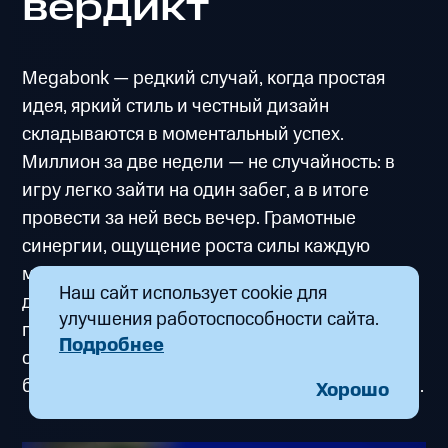
вердикт
Megabonk — редкий случай, когда простая
идея, яркий стиль и честный дизайн
складываются в моментальный успех.
Миллион за две недели — не случайность: в
игру легко зайти на один забег, а в итоге
провести за ней весь вечер. Грамотные
синергии, ощущение роста силы каждую
минуту и лёгкая, но выразительная картинка
Наш сайт использует cookie для
делают Megabonk обязательным пунктом для
улучшения работоспособности сайта.
поклонников action‑roguelike. Рекомендуем,
Подробнее
особенно если любите собирать «ломающие»
билды и цените короткие, насыщенные сессии.
Хорошо