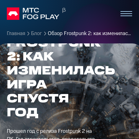
ОБЗОР
Главная
Блог
Обзор Frostpunk 2: как изменилась игра спустя год
FROSTPUNK
2: КАК
ИЗМЕНИЛАСЬ
ИГРА
СПУСТЯ
ГОД
Прошел год с релиза Frostpunk 2 на