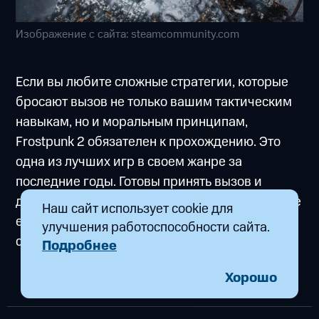
Изображение с сайта: steamcommunity.com
Если вы любите сложные стратегии, которые
бросают вызов не только вашим тактическим
навыкам, но и моральным принципам,
Frostpunk 2 обязателен к прохождению. Это
одна из лучших игр в своем жанре за
последние годы. Готовы принять вызов и
доказать, что город не падет? Тогда запускайте
Наш сайт использует cookie для
его на МТС Fog Play и покажите, на что
улучшения работоспособности сайта.
способен настоящий Управляющий!
Подробнее
Хорошо