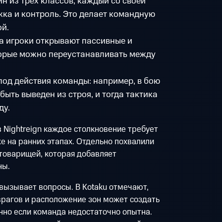
н из трёх классов, каждый со своей
ка и контроль. Это делает командную
й.
а игроки открывают пассивные и
торые можно переустанавливать между
од действия команды: например, в бою
быть выведен из строя, и тогда тактика
ду.
 в Nightreign каждое столкновение требует
е на ранних этапах. Отдельно похвалили
товарищей, которая добавляет
ны.
 вызывает вопросы. В Kotaku отмечают,
 врагов и расположение зон может создать
нно если команда недостаточно опытна.