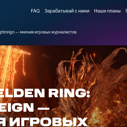
FAQ
Зарабатывай с нами
Наши планы
ightreign — мнения игровых журналистов
ELDEN RING:
EIGN —
Я ИГРОВЫХ