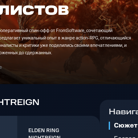
ЛИСТОВ
 кооперативный спин-офф от FromSoftware, сочетающий
 предлагает уникальный опыт в жанре action-RPG, отличающийся
урналисты и критики уже поделились своими впечатлениями, и
орженных до сдержанных.
е
GHTREIGN
Навиг
Сюжет 
ELDEN RING
NIGHTREIGN