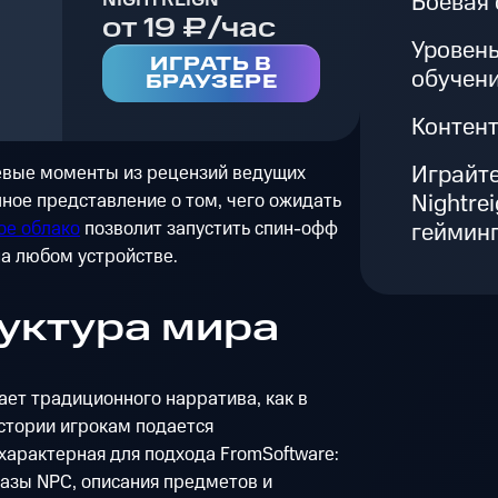
Боевая 
от 19 ₽/час
Уровень
ИГРАТЬ В
обучен
БРАУЗЕРЕ
Контент
Играйте
евые моменты из рецензий ведущих
Nightre
лное представление о том, чего ожидать
гейминг
ое облако
позволит запустить спин-офф
а любом устройстве.
уктура мира
гает традиционного нарратива, как в
истории игрокам подается
характерная для подхода FromSoftware:
азы NPC, описания предметов и