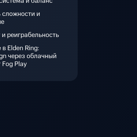
система и баланс
 сложности и
ие
 и реиграбельность
 в Elden Ring:
ign через облачный
 Fog Play