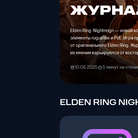
ЖУРНА
Elden Ring: Nightreign — новый
элементы roguelike и PvE. Игра
от оригинального Elden Ring. Ж
их мнения варьируются от вост
10.06.2025
5 минут на чтени
ELDEN RING NI