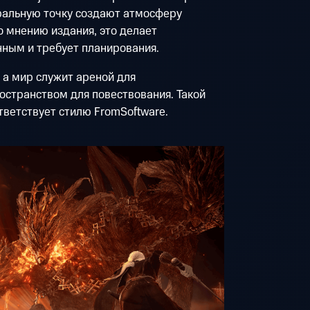
ральную точку создают атмосферу
о мнению издания, это делает
ным и требует планирования.
 а мир служит ареной для
ространством для повествования. Такой
тветствует стилю FromSoftware.