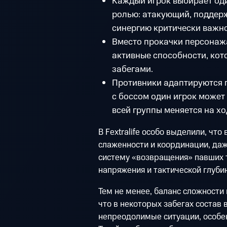
Каждый игрок выбирает оди
ролью: атакующий, поддерж
синергию критически важно
Вместо прокачки персонаж
активные способности, ко
забегами.
Противники адаптируются п
с боссом один игрок может 
всей группы меняется на хо
В Fextralife особо выделили, что
слаженности и координации, даж
систему «возвращения» павших 
напряжения и тактической глуби
Тем не менее, баланс сложности
что в некоторых забегах состав
непреодолимые ситуации, особе