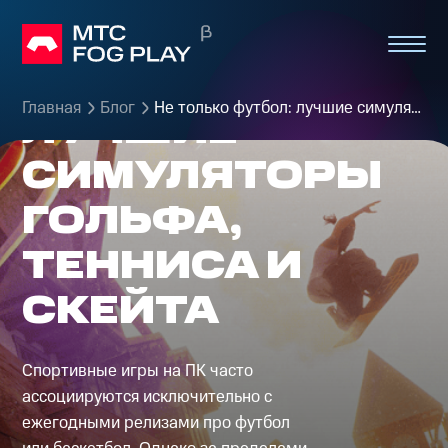
НЕ ТОЛЬКО
ФУТБОЛ:
Главная
Блог
Не только футбол: лучшие симуляторы гольфа, тенниса и скейта
ЛУЧШИЕ
СИМУЛЯТОРЫ
ГОЛЬФА,
ТЕННИСА И
СКЕЙТА
Спортивные игры на ПК часто
ассоциируются исключительно с
ежегодными релизами про футбол