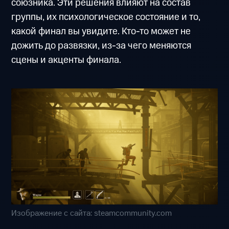
союзника. Эти решения влияют на состав
группы, их психологическое состояние и то,
какой финал вы увидите. Кто-то может не
дожить до развязки, из-за чего меняются
сцены и акценты финала.
Изображение с сайта: steamcommunity.com