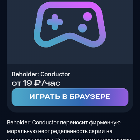
Beholder: Conductor
от 19 ₽/час
ИГРАТЬ В БРАУЗЕРЕ
Beholder: Conductor переносит фирменную
моральную неопределённость серии на