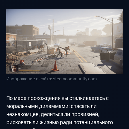
Изображение с сайта: steamcommunity.com
По мере прохождения вы сталкиваетесь с
моральными дилеммами: спасать ли
незнакомцев, делиться ли провизией,
рисковать ли жизнью ради потенциального