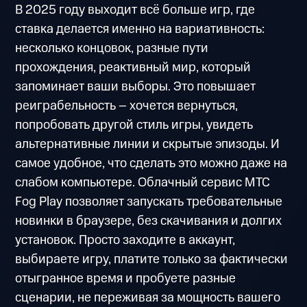
В 2025 году выходит всё больше игр, где
ставка делается именно на вариативность:
несколько концовок, разные пути
прохождения, реактивный мир, который
запоминает ваши выборы. Это повышает
реиграбельность – хочется вернуться,
попробовать другой стиль игры, увидеть
альтернативные линии и скрытые эпизоды. И
самое удобное, что сделать это можно даже на
слабом компьютере. Облачный сервис МТС
Fog Play позволяет запускать требовательные
новинки в браузере, без скачивания и долгих
установок. Просто заходите в аккаунт,
выбираете игру, платите только за фактически
отыгранное время и пробуете разные
сценарии, не переживая за мощность вашего