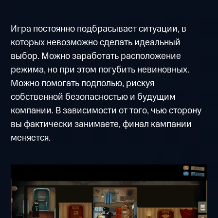
Игра постоянно подбрасывает ситуации, в
которых невозможно сделать идеальный
выбор. Можно заработать расположение
режима, но при этом погубить невиновных.
Можно помогать подполью, рискуя
собственной безопасностью и будущим
компании. В зависимости от того, чью сторону
вы фактически занимаете, финал кампании
меняется.