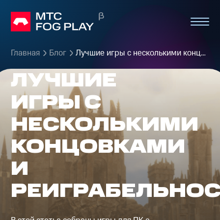
Главная
Блог
Лучшие игры с несколькими концовками и реиграбельностью
ЛУЧШИЕ
ИГРЫ С
НЕСКОЛЬКИМИ
КОНЦОВКАМИ
И
РЕИГРАБЕЛЬНО