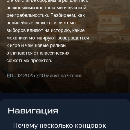
В этой статье собраны игры для ПК с
несколькими концовками и высокой
реиграбельностью. Разбираем, как
нелинейные сюжеты и система
выборов влияют на историю, какие
механики мотивируют возвращаться
к игре и чем новые релизы
отличаются от классических
сюжетных проектов.
10.12.2025
10 минут на чтение
Навигация
Почему несколько концовок