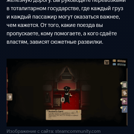
железную дорогу. Вы руководите перевозками
в тоталитарном государстве, где каждый груз
и каждый пассажир могут оказаться важнее,
чем кажется. От того, какие поезда вы
пропускаете, кому помогаете, а кого сдаёте
властям, зависят сюжетные развилки.
Изображение с сайта: steamcommunity.com