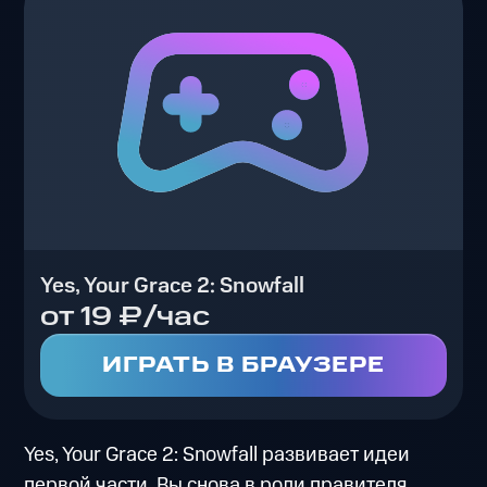
Yes, Your Grace 2: Snowfall
от 19 ₽/час
ИГРАТЬ В БРАУЗЕРЕ
Yes, Your Grace 2: Snowfall развивает идеи
первой части. Вы снова в роли правителя,