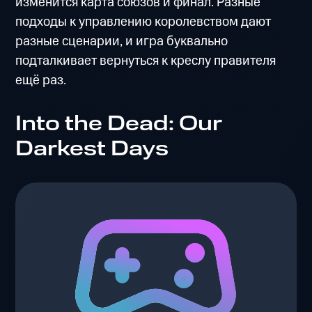
изменится карта союзов и финал. Разные
подходы к управлению королевством дают
разные сценарии, и игра буквально
подталкивает вернуться к креслу правителя
ещё раз.
Into the Dead: Our
Darkest Days