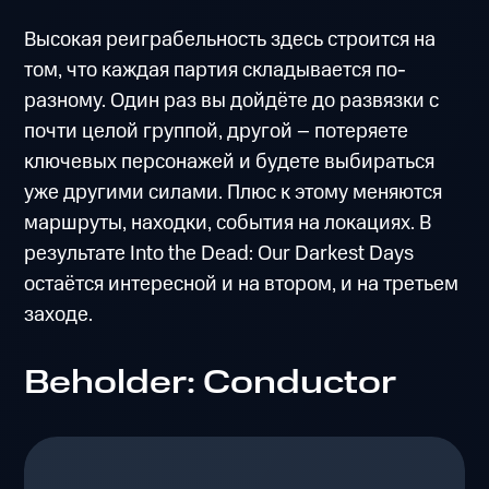
Высокая реиграбельность здесь строится на
том, что каждая партия складывается по-
разному. Один раз вы дойдёте до развязки с
почти целой группой, другой – потеряете
ключевых персонажей и будете выбираться
уже другими силами. Плюс к этому меняются
маршруты, находки, события на локациях. В
результате Into the Dead: Our Darkest Days
остаётся интересной и на втором, и на третьем
заходе.
Beholder: Conductor