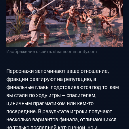
Изображение с сайта: steamcommunity.com
Персонажи запоминают ваше отношение,
фракции реагируют на репутацию, а
финальные главы подстраиваются под то, кем
вы стали по ходу игры – спасителем,
циничным прагматиком или кем-то
посередине. В результате игроки получают
несколько вариантов финала, отличающихся
не только последней кат-сценой, но и