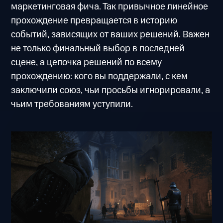
маркетинговая фича. Так привычное линейное
прохождение превращается в историю
событий, зависящих от ваших решений. Важен
не только финальный выбор в последней
сцене, а цепочка решений по всему
прохождению: кого вы поддержали, с кем
заключили союз, чьи просьбы игнорировали, а
чьим требованиям уступили.