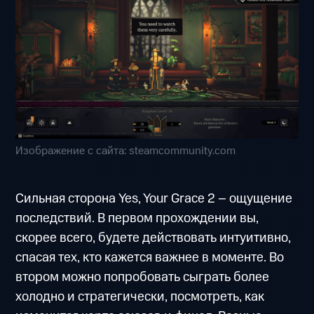
Изображение с сайта: steamcommunity.com
Сильная сторона Yes, Your Grace 2 – ощущение
последствий. В первом прохождении вы,
скорее всего, будете действовать интуитивно,
спасая тех, кто кажется важнее в моменте. Во
втором можно попробовать сыграть более
холодно и стратегически, посмотреть, как