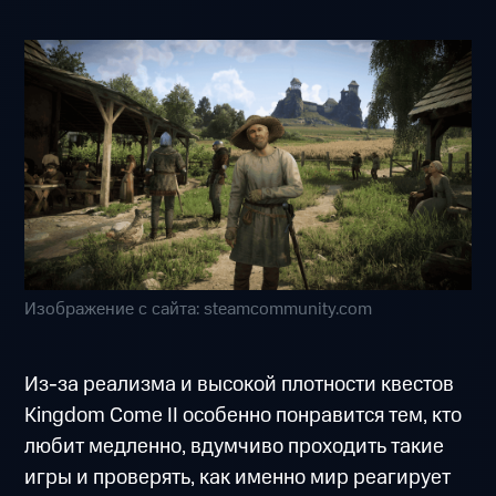
Изображение с сайта: steamcommunity.com
Из-за реализма и высокой плотности квестов
Kingdom Come II особенно понравится тем, кто
любит медленно, вдумчиво проходить такие
игры и проверять, как именно мир реагирует