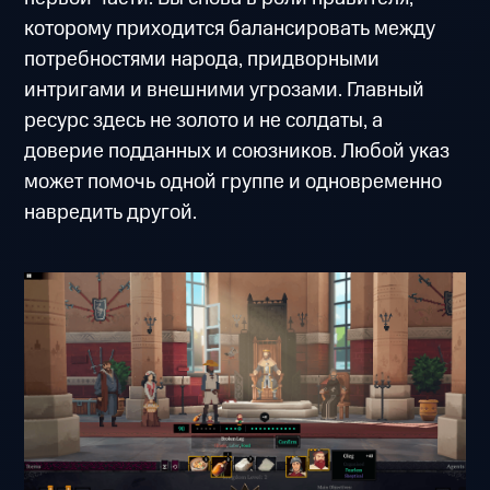
которому приходится балансировать между
потребностями народа, придворными
интригами и внешними угрозами. Главный
ресурс здесь не золото и не солдаты, а
доверие подданных и союзников. Любой указ
может помочь одной группе и одновременно
навредить другой.