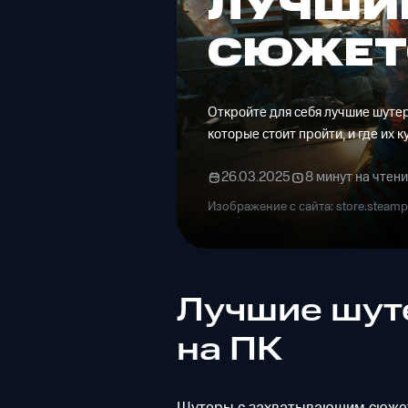
ЛУЧШИ
СЮЖЕТ
Откройте для себя лучшие шуте
которые стоит пройти, и где их к
26.03.2025
8 минут на чтен
Изображение с сайта: store.steam
Лучшие шут
на ПК
Шутеры с захватывающим сюжет