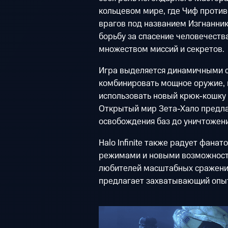
кольцевом мире, где Чиф против
врагов под названием Изгнанни
борьбу за спасение человечеств
множеством миссий и секретов.
Игра выделяется динамичными с
комбинировать мощное оружие, г
использовать новый крюк-кошку 
Открытый мир Зета-Хало предла
освобождения баз до уничтожени
Halo Infinite также радует фана
режимами и новыми возможностя
любителей масштабных сражений 
предлагает захватывающий опыт