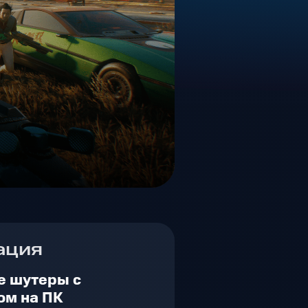
ация
е шутеры с
ом на ПК