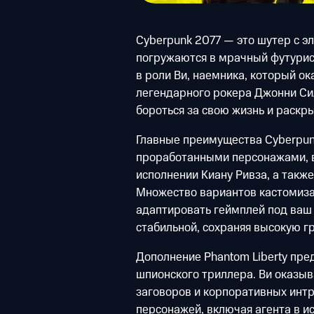
Cyberpunk 2077 — это шутер с э
погружаются в мрачный футурис
в роли Ви, наемника, который о
легендарного рокера Джонни Сил
бороться за свою жизнь и раскр
Главные преимущества Cyberpun
проработанными персонажами, 
исполнении Киану Ривза, а такж
Множество вариантов кастомиза
адаптировать геймплей под ваш 
стабильной, сохраняя высокую г
Дополнение Phantom Liberty пре
шпионского триллера. Ви оказыв
заговоров и корпоративных интр
персонажей, включая агента в 