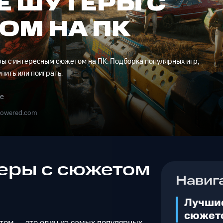
Е ШУТЕРЫ С
ОМ НА ПК
ры с интересным сюжетом на ПК. Подборка популярных игр,
упить или поиграть.
ие
powered.com
еры с сюжетом
Навиг
Лучши
сюжет
ом — это один из самых популярных