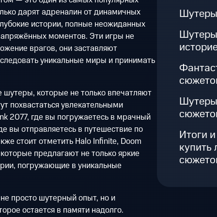
Шутеры
олько дарят адреналин от динамичных
 глубокие истории, полные неожиданных
Шутеры
напряжённых моментов. Эти игры не
истори
ожение врагов, они заставляют
сследовать уникальные миры и принимать
Фантас
сюжето
е шутеры, которые не только впечатляют
Шутеры
гут похвастаться увлекательными
сюжето
k 2077, где вы погружаетесь в мрачный
где вы отправляетесь в путешествие по
Итоги и
же стоит отметить Halo Infinite, Doom
купить 
, которые предлагают не только яркие
сюжето
ории, погружающие в уникальные
 не просто шутерный опыт, но и
орое остается в памяти надолго.