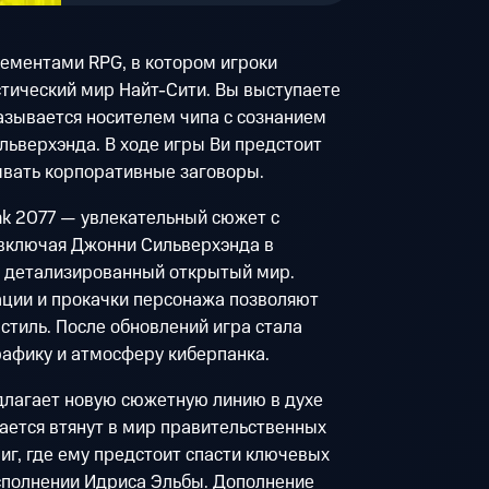
лементами RPG, в котором игроки
тический мир Найт-Сити. Вы выступаете
казывается носителем чипа с сознанием
ьверхэнда. В ходе игры Ви предстоит
ывать корпоративные заговоры.
k 2077 — увлекательный сюжет с
включая Джонни Сильверхэнда в
е детализированный открытый мир.
ции и прокачки персонажа позволяют
стиль. После обновлений игра стала
рафику и атмосферу киберпанка.
длагает новую сюжетную линию в духе
ается втянут в мир правительственных
иг, где ему предстоит спасти ключевых
исполнении Идриса Эльбы. Дополнение