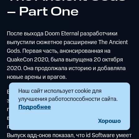
– Part One
После выхода Doom Eternal разработчики
выпустили сюжетное расширение The Ancient
Gods. Первая часть, анонсированная на
QuakeCon 2020, была выпущена 20 октября
2020. Она продолжала историю и добавляла
новые арены и врагов.
Наш сайт использует cookie для
Вторая часть вышла 18 марта 2021 года и
улучшения работоспособности сайта.
завершила арку Дум-Слэйера. Игроки
Подробнее
получили новое оружие — молот Стража — и
возможность возглавить армии стражей в
Хорошо
последней битве против Тёмного Лорда.
Выпуск адд‑онов показал, что id Software умеет