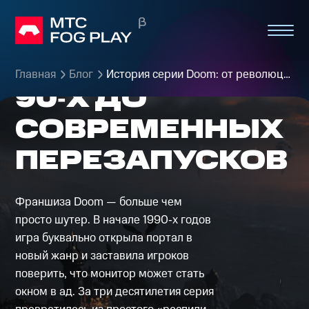
СЕРИИ
DOOM: ОТ
РЕВОЛЮЦИИ
Главная
Блог
История серии Doom: от революции 90‑х до современных перезапусков
90‑Х ДО
СОВРЕМЕННЫХ
ПЕРЕЗАПУСКОВ
Франшиза Doom — больше чем
просто шутер. В начале 1990‑х годов
игра буквально открыла портал в
новый жанр и заставила игроков
поверить, что монитор может стать
окном в ад. За три десятилетия серия