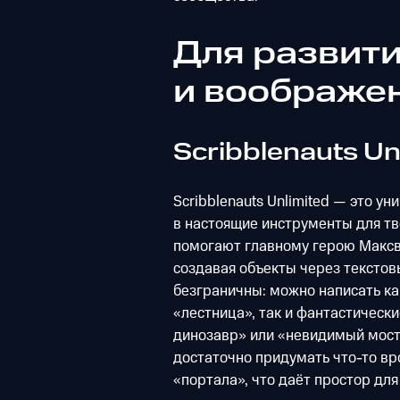
Для развити
и воображе
Scribblenauts Un
Scribblenauts Unlimited — это у
в настоящие инструменты для тв
помогают главному герою Максв
создавая объекты через тексто
безграничны: можно написать ка
«лестница», так и фантастически
динозавр» или «невидимый мост»
достаточно придумать что-то вр
«портала», что даёт простор для