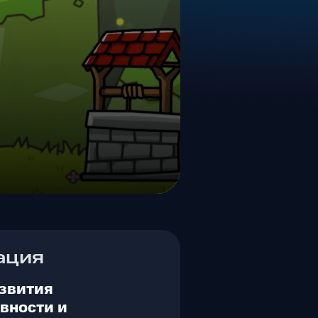
ация
звития
вности и