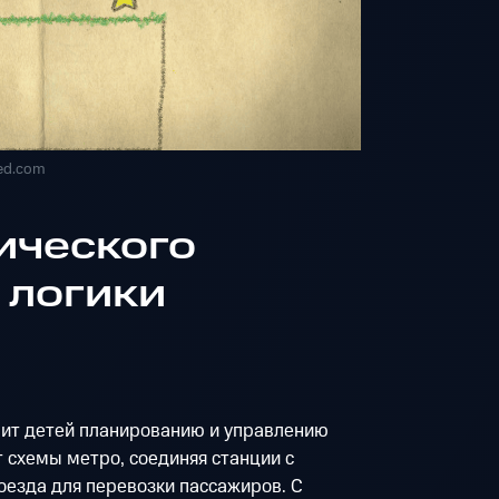
ed.com
ического
 логики
 учит детей планированию и управлению
т схемы метро, соединяя станции с
оезда для перевозки пассажиров. С