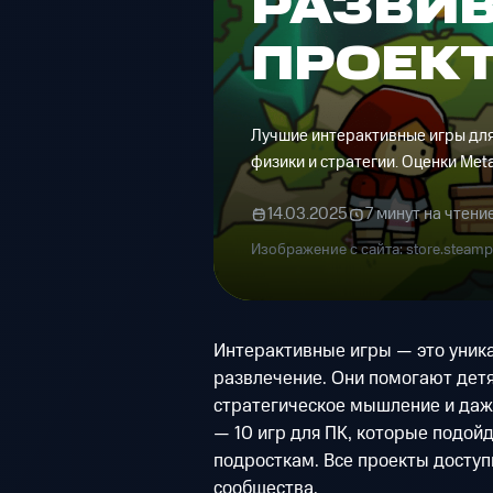
РАЗВИ
ПРОЕК
Лучшие интерактивные игры для 
физики и стратегии. Оценки Metac
14.03.2025
7 минут на чтени
Изображение с сайта: store.steam
Интерактивные игры — это уника
развлечение. Они помогают детя
стратегическое мышление и даже
— 10 игр для ПК, которые подой
подросткам. Все проекты доступ
сообщества.