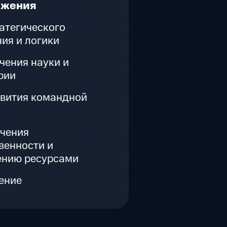
ажения
атегического
ия и логики
чения науки и
рии
звития командной
учения
венности и
ению ресурсами
ение