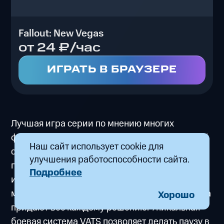
Fallout: New Vegas
от 24 ₽/час
ИГРАТЬ В БРАУЗЕРЕ
Лучшая игра серии по мнению многих
фанатов, сочетающая глубокий RPG-геймплей
Наш сайт использует cookie для
с отличным сюжетом. Действие происходит в
улучшения работоспособности сайта.
постапокалиптической пустыне Мохаве, где
Подробнее
игрок оказывается втянут в противостояние
местных фракций. Система репутации и карма
Хорошо
придают вес каждому решению. Уникальная
боевая система VATS позволяет делать паузу в