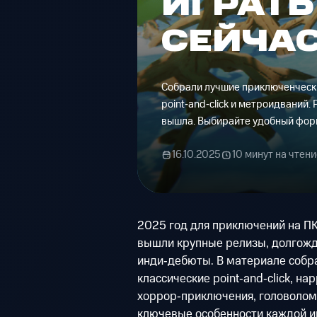
ИГРАТЬ
СЕЙЧА
Собрали лучшие приключенчески
point‑and‑click и метроидваний.
вышла. Выбирайте удобный форм
16.10.2025
10 минут на чтени
2025 год для приключений на П
вышли крупные релизы, долгожд
инди‑дебюты. В материале собр
классические point‑and‑click, н
хоррор‑приключения, головолом
ключевые особенности каждой и