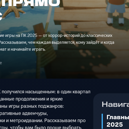
 ПРЯМО
С
е игры на ПК 2025 — от хоррор‑историй до классических
 Рассказываем, чем каждая выделяется, кому зайдёт и когда
ат и начинайте играть.
е
К получился насыщенным: в один квартал
анные продолжения и яркие
Навиг
аны игры разных поджанров:
арративные адвенчуры,
Главны
ки и метроидвании. Рассказываем про
2025
гры, чтобы вам было проще выбрать