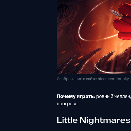
Изображение с сайта: steamcommunity
Почему играть:
ровный челленд
прогресс.
Little Nightmares 