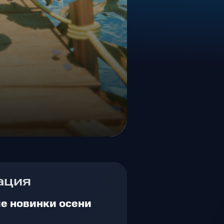
ация
е новинки осени