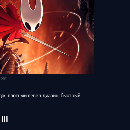
.com
ж, плотный левел‑дизайн, быстрый
III