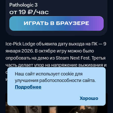
Pathologic 3
от 19 ₽/час
ИГРАТЬ В БРАУЗЕРЕ
Ice‑Pick Lodge объявила дату выхода на ПК — 9
января 2026. В октябре игру можно было
опробовать на демо из Steam Next Fest. Третья
часть делает упор на напряжение выживания и
сюжетные решения. Если любите мрачные
Наш сайт использует cookie для
истории, внесите релиз в календарь.
улучшения работоспособности сайта.
Подробнее
Хорошо