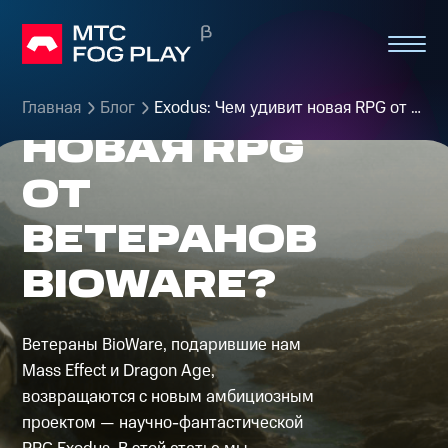
EXODUS:
ЧЕМ
УДИВИТ
Главная
Блог
Exodus: Чем удивит новая RPG от ветеранов BioWare?
НОВАЯ RPG
ОТ
ВЕТЕРАНОВ
BIOWARE?
Ветераны BioWare, подарившие нам
Mass Effect и Dragon Age,
возвращаются с новым амбициозным
проектом — научно-фантастической