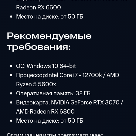
Radeon RX 6600
Место на диске: от 50 ГБ
Рекомендуемые
требования:
ОС: Windows 10 64-bit
Процессор:Intel Core i7 - 12700k / AMD
Ryzen 5 5600x
Оперативная память: 32 ГБ
Видеокарта: NVIDIA GeForce RTX 3070 /
AMD Radeon RX 6800
Место на диске: от 50 ГБ
Оптимизация игры предусматривает