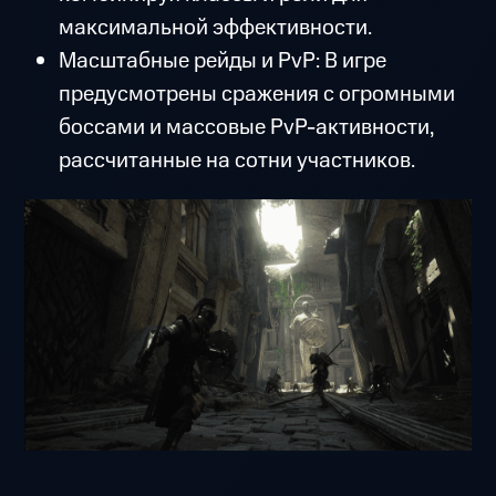
максимальной эффективности.
Масштабные рейды и PvP: В игре
предусмотрены сражения с огромными
боссами и массовые PvP-активности,
рассчитанные на сотни участников.