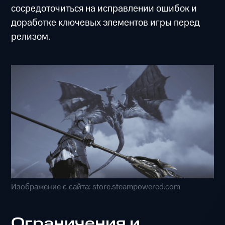
сосредоточиться на исправлении ошибок и
доработке ключевых элементов игры перед
релизом.
Изображение с сайта: store.steampowered.com
Ограничения и