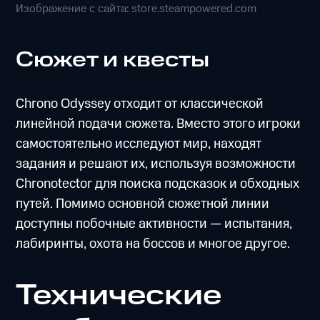
Изображение с сайта: store.steampowered.com
Сюжет и квесты
Chrono Odyssey отходит от классической
линейной подачи сюжета. Вместо этого игроки
самостоятельно исследуют мир, находят
задания и решают их, используя возможности
Chronotector для поиска подсказок и обходных
путей. Помимо основной сюжетной линии
доступны побочные активности — испытания,
лабиринты, охота на боссов и многое другое.
Технические