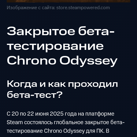
Изображение с сайта: store.steampowered.com
Закрытое бета-
тестирование
Chrono Odyssey
Когда и как проходил
бета-тест?
С 20 по 22 июня 2025 года на платформе
Steam состоялось глобальное закрытое бета-
тестирование Chrono Odyssey для ПК. В