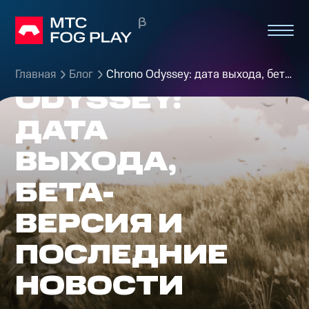
CHRONO
Главная
Блог
Chrono Odyssey: дата выхода, бета-версия и последние новости
ODYSSEY:
ДАТА
ВЫХОДА,
БЕТА-
ВЕРСИЯ И
ПОСЛЕДНИЕ
НОВОСТИ