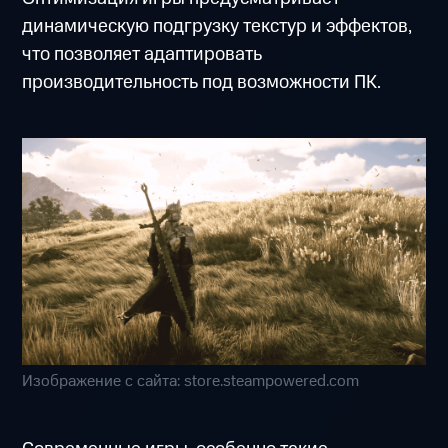
динамическую подгрузку текстур и эффектов,
что позволяет адаптировать
производительность под возможности ПК.
Изображение с сайта: store.steampowered.com