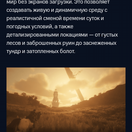
мир без экранов загрузки. Это позволяет
создавать живую и динамичную среду с
реалистичной сменой времени суток и
погодных условий, а также
детализированными локациями — от густых
лесов и заброшенных руин до заснеженных
тундр и затопленных болот.