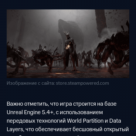
Изображение с сайта: store.steampowered.com
Важно отметить, что игра строится на базе
Unreal Engine 5.4+, с использованием
передовых технологий World Partition и Data
Layers, что обеспечивает бесшовный открытый