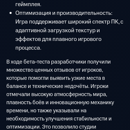
геймплея.
Оптимизация и производительность:
Игра поддерживает широкий спектр ПК, с
адаптивной загрузкой текстур и
эффектов для плавного игрового
процесса.
В ходе бета-теста разработчики получили
множество ценных отзывов от игроков,
которые помогли выявить узкие места в
балансе и технические недочёты. Игроки
отмечали высокую атмосферность мира,
плавность боёв и инновационную механику
времени, но также указывали на
необходимость улучшения стабильности и
оптимизации. Это позволило студии