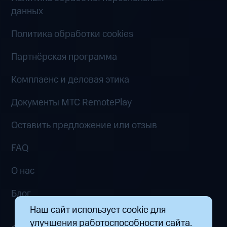
данных
Политика обработки cookies
Партнёрская программа
Комплаенс и деловая этика
Документы MTC RemotePlay
Оставить предложение или отзыв
FAQ
О нас
Блог
Наш сайт использует cookie для
улучшения работоспособности сайта.