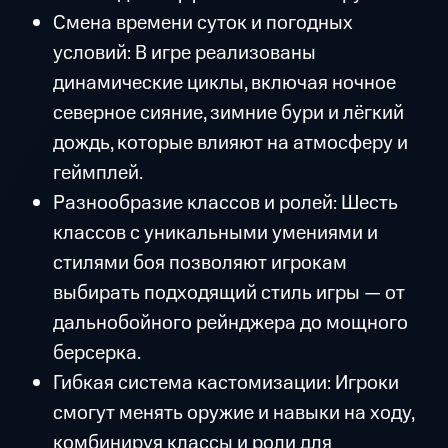
Смена времени суток и погодных
условий: В игре реализованы
динамические циклы, включая ночное
северное сияние, зимние бури и лёгкий
дождь, которые влияют на атмосферу и
геймплей.
Разнообразие классов и ролей: Шесть
классов с уникальными умениями и
стилями боя позволяют игрокам
выбирать подходящий стиль игры — от
дальнобойного рейнджера до мощного
берсерка.
Гибкая система кастомизации: Игроки
смогут менять оружие и навыки на ходу,
комбинируя классы и роли для