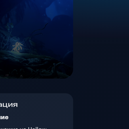
ация
ние