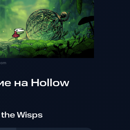
.com
е на Hollow
f the Wisps