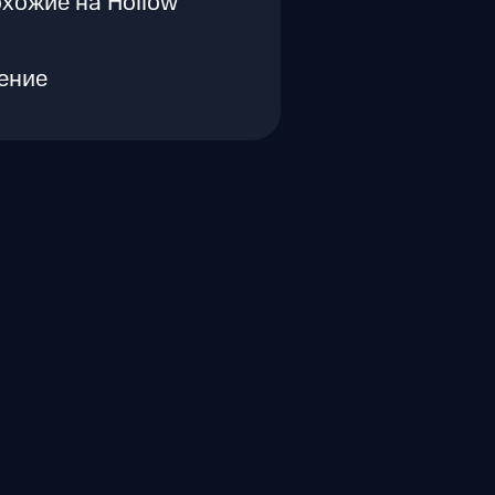
хожие на Hollow
ение