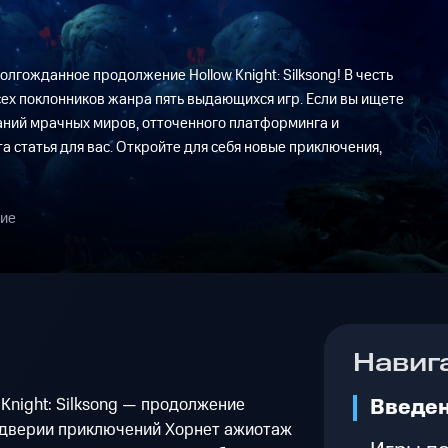
олгожданное продолжение Hollow Knight: Silksong! В честь
сех поклонников жанра пять выдающихся игр. Если вы ищете
аний мрачных миров, отточенного платформинга и
а статья для вас. Откройте для себя новые приключения,
ние
Навиг
Введе
Knight: Silksong — продолжение
ддверии приключений Хорнет ажиотаж