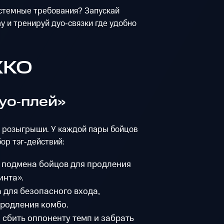
истемные требования? Запускай
y и тренируй дуо‑связки где удобно
XKO
уо‑плей»
 розыгрыши. У каждой пары бойцов
ор тэг‑действий:
 подмена бойцов для продления
инта».
 для безопасного входа,
продления комбо.
сбить оппоненту темп и забрать