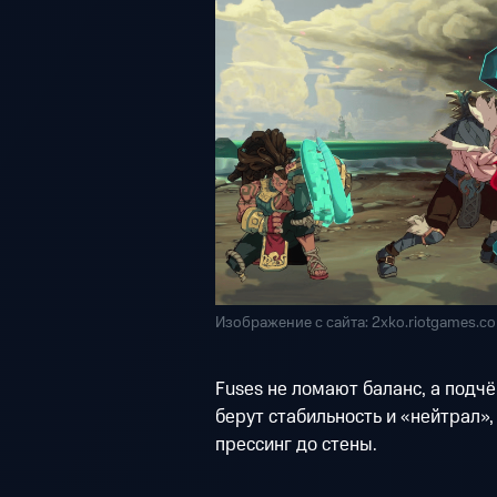
Изображение с сайта: 2xko.riotgames.c
Fuses не ломают баланс, а подч
берут стабильность и «нейтрал»
прессинг до стены.