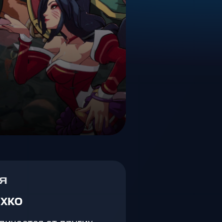
я
2XKO