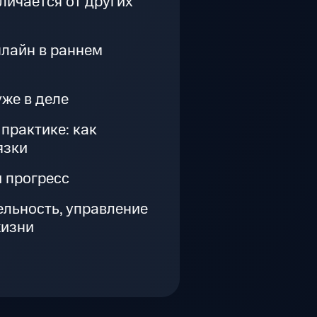
личается от других
лайн в раннем
уже в деле
 практике: как
язки
 прогресс
льность, управление
жизни