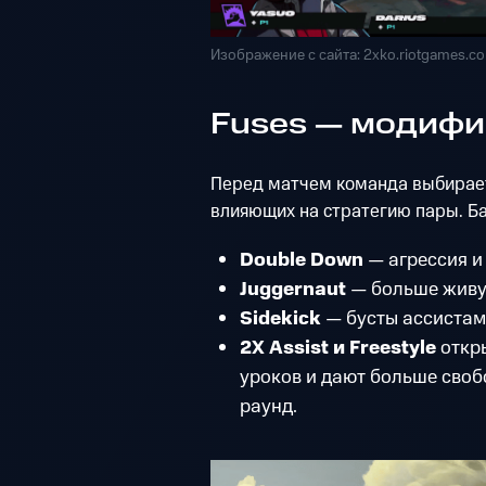
Изображение с сайта: 2xko.riotgames.c
Fuses — модифи
Перед матчем команда выбирает
влияющих на стратегию пары. Б
Double Down
— агрессия и 
Juggernaut
— больше живу
Sidekick
— бусты ассистам 
2X Assist и Freestyle
откр
уроков и дают больше своб
раунд.