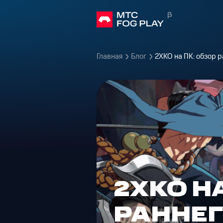
Главная
Блог
2XKO на ПК: обзор р
2XKO Н
РАННЕГ