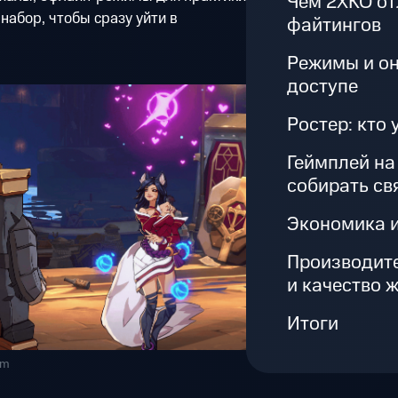
Чем 2XKO от
набор, чтобы сразу уйти в
файтингов
Режимы и он
доступе
Ростер: кто 
Геймплей на
собирать св
Экономика и
Производите
и качество 
Итоги
om