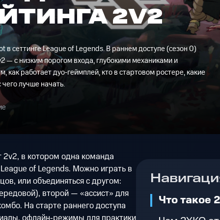
ЙТИНГА 2V2
t в сеттинге League of Legends. В раннем доступе (сезон 0)
v2 — с низким порогом входа, глубокими механиками и
, как работает дуо‑геймплей, кто в стартовом ростере, какие
 чего лучше начать.
ие
 2v2, в котором одна команда
League of Legends. Можно играть в
Навигаци
цов, или объединяться с другом:
ередовой), второй — «ассист» для
Что такое 
комбо. На старте раннего доступа
риалы, офлайн‑режимы для практики