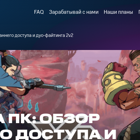
FAQ
Зарабатывай с нами
Наши планы
аннего доступа и дуо‑файтинга 2v2
А ПК: ОБЗОР
О ДОСТУПА И