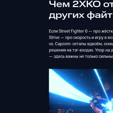
Чем 2XKO от
других файт
Если Street Fighter 6 — про жёстк
Strive — про скорость и игру в в
vs. Capcom: сетапы вдвоём, ос
решения на тэг‑входах. Упор на
— здесь важны не только сильные