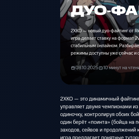
ДУО‑ФА
2XKO — новый дуо‑файтинг от Rio
игра делает ставку на формат 2
стабильным онлайном. Разбираем
режимы доступны уже сейчас и с
08.10.2025
10 минут на чтен
2XKO — это динамичный файтинг
управляет двумя чемпионами из 
одиночку, контролируя обоих бой
один берёт «поинта» (бойца на п
заходов, сейвов и продолжений 
игра предлагает понятные туто