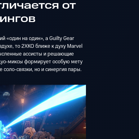
личается от
ингов
ий «один на один», а Guilty Gear
оздухе, то 2XKO ближе к духу Marvel
мысленные ассисты и решающие
 дуо‑миксы формирует особую мету
 соло‑связки, но и синергия пары.