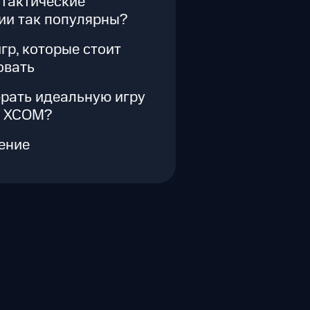
 тактические
ии так популярны?
игр, которые стоит
овать
рать идеальную игру
е XCOM?
ение