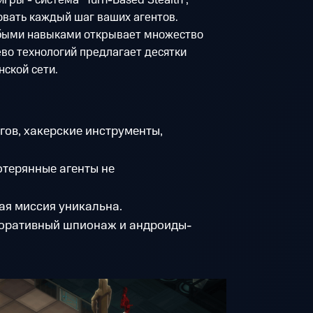
гры - система "Turn-Based Stealth",
вать каждый шаг ваших агентов.
обыми навыками открывает множество
во технологий предлагает десятки
ской сети.
гов, хакерские инструменты,
терянные агенты не
я миссия уникальна.
оративный шпионаж и андроиды-