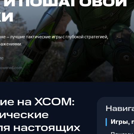
ГИ ПОШАГОВОЙ
КИ
е – лучшие тактические игры с глубокой стратегией,
ражениями.
ие
powered.com
ие на XCOM:
Навиг
тические
Игры, 
ля настоящих