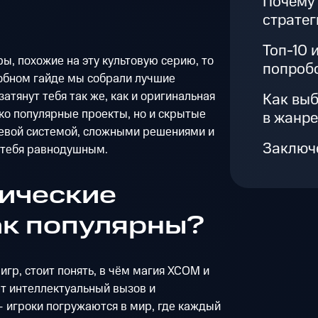
Почему
стратег
Топ-10 
ы, похожие на эту культовую серию, то
попроб
робном гайде мы собрали лучшие
затянут тебя так же, как и оригинальная
Как выб
ько популярные проекты, но и скрытые
в жанр
евой системой, сложными решениями и
Заключ
 тебя равнодушным.
тические
ак популярны?
игр, стоит понять, в чём магия XCOM и
т интеллектуальный вызов и
 игроки погружаются в мир, где каждый