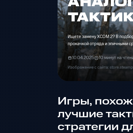
АНАЛО
ТАКТИ
Ищете замену XCOM 2? В подборк
прокачкой отряда и эпичными с
10.04.2025
10 минут на чтен
Изображение с сайта: store.steam
Игры, похож
лучшие так
стратегии д