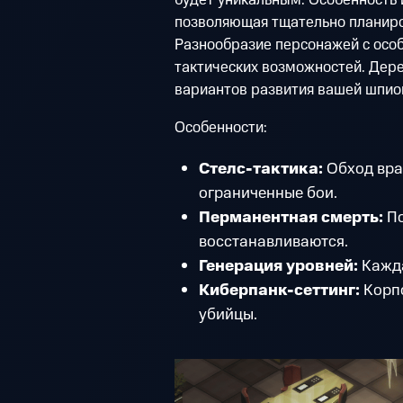
будет уникальным. Особенность и
позволяющая тщательно планиро
Разнообразие персонажей с ос
тактических возможностей. Дере
вариантов развития вашей шпион
Особенности:
Стелс-тактика:
Обход вра
ограниченные бои.
Перманентная смерть:
По
восстанавливаются.
Генерация уровней:
Кажда
Киберпанк-сеттинг:
Корп
убийцы.